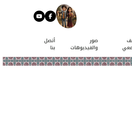
يف
صور
أتصل
معي
والفيديوهات
بنا