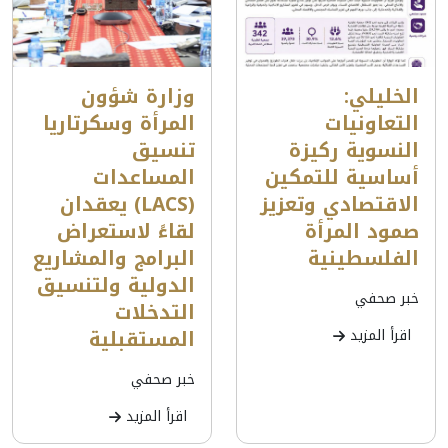
الخليلي:
وزارة شؤون
التعاونيات
المرأة وسكرتاريا
النسوية ركيزة
تنسيق
أساسية للتمكين
المساعدات
الاقتصادي وتعزيز
(LACS) يعقدان
صمود المرأة
لقاءً لاستعراض
الفلسطينية
البرامج والمشاريع
الدولية ولتنسيق
خبر صحفي
التدخلات
المستقبلية
اقرأ المزيد
خبر صحفي
اقرأ المزيد