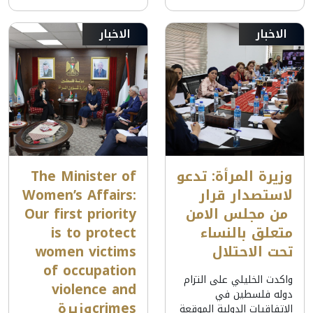
الاخبار
الاخبار
وزيرة المرأة: تدعو
The Minister of
لاستصدار قرار
Women’s Affairs:
من مجلس الامن
Our first priority
متعلق بالنساء
is to protect
تحت الاحتلال
women victims
of occupation
واكدت الخليلي على التزام
violence and
دوله فلسطين في
crimesوزيرة
الاتفاقيات الدولية الموقعة