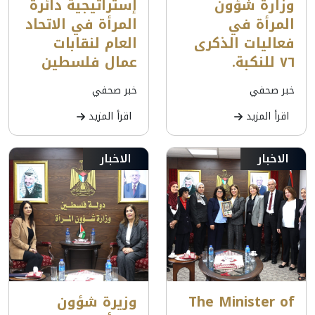
وزارة شؤون
إستراتيجية دائرة
المرأة في
المرأة في الاتحاد
فعاليات الذكرى
العام لنقابات
٧٦ للنكبة.
عمال فلسطين
خبر صحفي
خبر صحفي
اقرأ المزيد
اقرأ المزيد
الاخبار
الاخبار
The Minister of
وزيرة شؤون