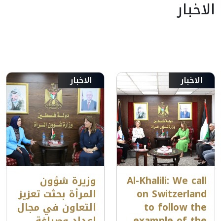
الاخبار
الاخبار
الاخبار
Al-Khalili: We call
وزيرة شؤون
on Switzerland
المرأة بحثت تعزيز
to follow the
التعاون في مجال
example of the
اعداد وصياغة