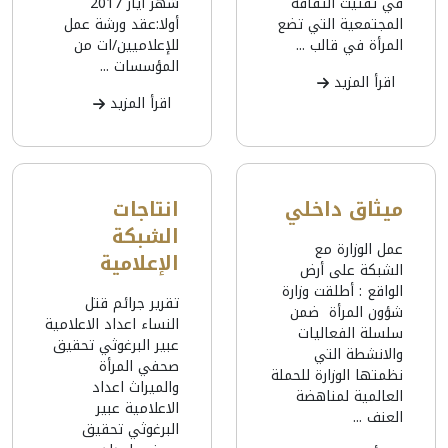
في تفتيت الثقافة
شهر ايار 2017
المجتمعية التي تضع
أولا:عقد ورشة عمل
المرأة في قالب ...
للإعلاميين/ات من
المؤسسات ...
اقرأ المزيد
اقرأ المزيد
ميثاق داخلي
انتاجات
الشبكة
عمل الوزارة مع
الإعلامية
الشبكة على أرض
الواقع : أطلقت وزارة
تقرير جرائم قتل
شؤون المرأة ضمن
النساء اعداد الاعلامية
سلسلة الفعاليات
عبير البرغوثي تحقيق
والانشطة التي
صحفي المرأة
نظمتها الوزارة للحملة
والميراث اعداد
العالمية لمناهضة
الاعلامية عبير
العنف ...
البرغوثي تحقيق