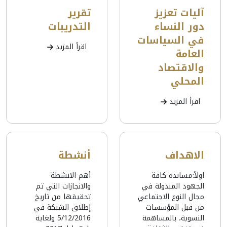
آليات تعزيز
تقرير
دور النساء
التدريبات
في السياسات
اقرأ المزيد
العامة
والاقتصاد
المحلي
اقرأ المزيد
الاهداف
أنشطة
اولاً:مساندة كافة
أهم الانشطة
الجهود المبذولة في
والانجازات التي تم
مجال النوع الاجتماعي
تحقيقها من تاريخ
من قبل المؤسسات
إطلاق الشبكة في
النسوية، بالمساهمة
5/12/2016 ولغاية