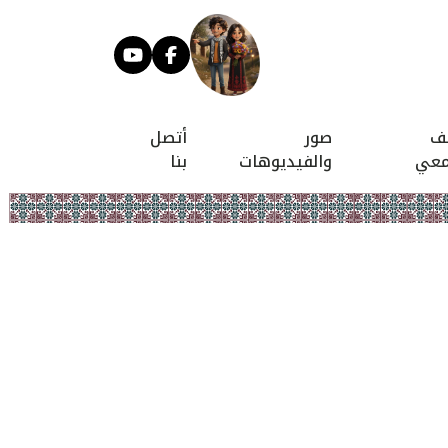
يف
صور
أتصل
معي
والفيديوهات
بنا